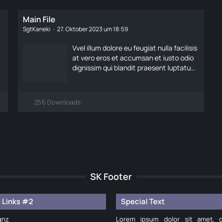
Main File
SgtKaneki
27. Oktober 2023 um 18:59
Vvel illum dolore eu feugiat nulla facilisis
at vero eros et accumsan et iusto odio
dignissim qui blandit praesent luptatum
zzril delenit augue duis dolore te feugait
nulla facilisi.
256 Downloads
SK Footer
 Links #2
Special Text
gnz
Lorem ipsum dolor sit amet, c