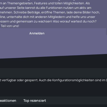
m an Themengebieten, Features und tollen Möglichkeiten. Als
 auf unserer Seite kannst du alle Funktionen nutzen um aktiv am
ehmen. Schreibe Beiträge, eröffne Themen, lade deine Bilder hoch,
line, unterhalte dich mit anderen Mitgliedern und helfe uns unser
rbessern und gemeinsam zu wachsen! Also worauf wartest du noch?
Teil von uns!
Anmelden
 verfügbar oder gesperrt. Auch die Konfigurationsmöglichkeiten sind i
Reaktionen
Top rezensiert