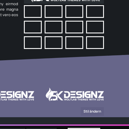
umy eirmod
lore magna
At vero eos
Stil ändern