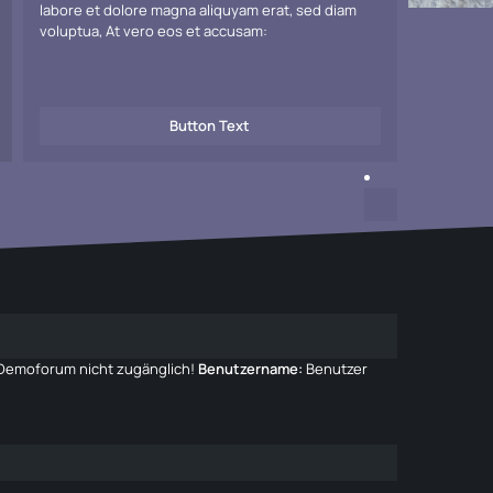
labore et dolore magna aliquyam erat, sed diam
voluptua, At vero eos et accusam:
Button Text
m Demoforum nicht zugänglich!
Benutzername:
Benutzer