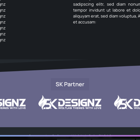
gnz
sadipscing elitr, sed diam non
gnz
tempor invidunt ut labore et do
gnz
aliquyam erat, sed diam voluptua, 
gnz
et accusam:
gnz
gnz
gnz
SK Partner
Community-Software:
WoltLab Suite™ 6.1.8