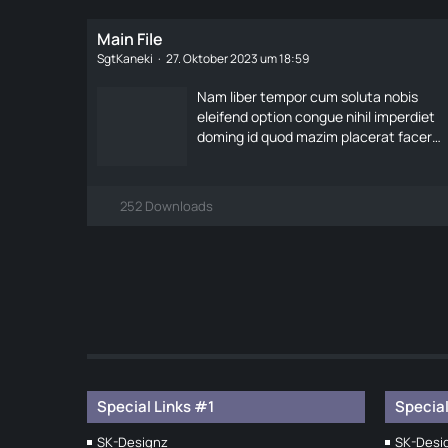
Main File
SgtKaneki
27. Oktober 2023 um 18:59
Nam liber tempor cum soluta nobis
eleifend option congue nihil imperdiet
doming id quod mazim placerat facer
possim assum. Lorem ipsum dolor sit
amet.
252 Downloads
Special Links #1
Special
SK-Designz
SK-Desi