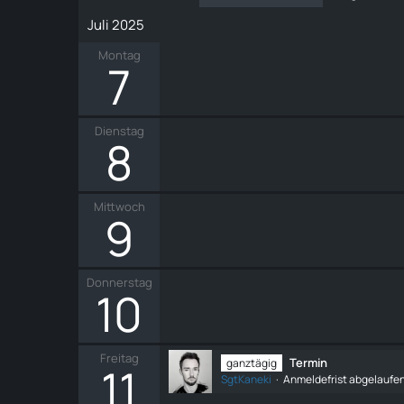
Juli 2025
Montag
7
Dienstag
8
Mittwoch
9
Donnerstag
10
Freitag
Termin
ganztägig
11
SgtKaneki
Anmeldefrist abgelaufe