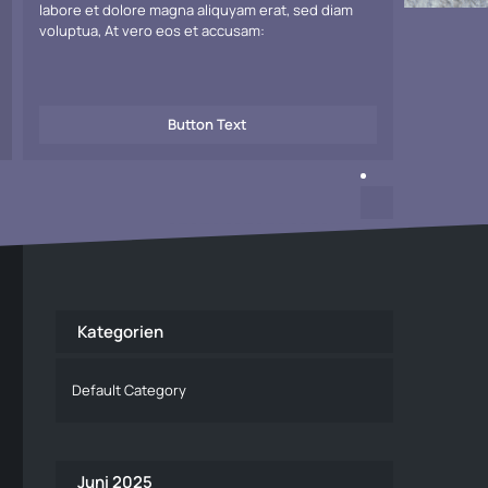
labore et dolore magna aliquyam erat, sed diam
voluptua, At vero eos et accusam:
Button Text
Kategorien
Default Category
Juni 2025