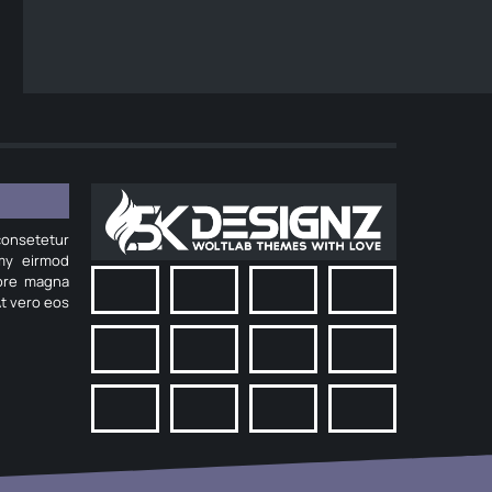
onsetetur
umy eirmod
lore magna
At vero eos