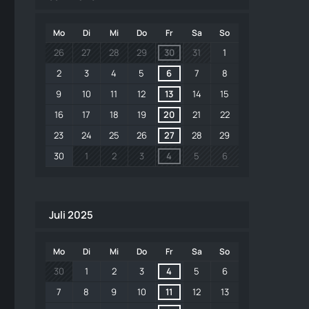
Mo
Di
Mi
Do
Fr
Sa
So
26
27
28
29
30
31
1
2
3
4
5
6
7
8
9
10
11
12
13
14
15
16
17
18
19
20
21
22
23
24
25
26
27
28
29
30
1
2
3
4
5
6
Juli 2025
Mo
Di
Mi
Do
Fr
Sa
So
30
1
2
3
4
5
6
7
8
9
10
11
12
13