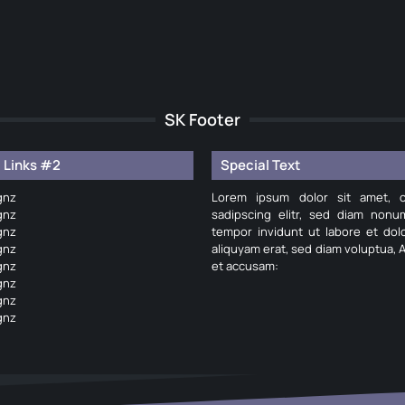
SK Footer
 Links #2
Special Text
gnz
Lorem ipsum dolor sit amet, c
gnz
sadipscing elitr, sed diam non
gnz
tempor invidunt ut labore et do
gnz
aliquyam erat, sed diam voluptua, 
gnz
et accusam:
gnz
gnz
gnz