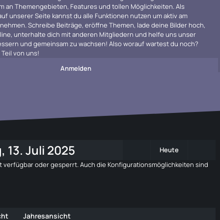
m an Themengebieten, Features und tollen Möglichkeiten. Als
 auf unserer Seite kannst du alle Funktionen nutzen um aktiv am
ehmen. Schreibe Beiträge, eröffne Themen, lade deine Bilder hoch,
line, unterhalte dich mit anderen Mitgliedern und helfe uns unser
rbessern und gemeinsam zu wachsen! Also worauf wartest du noch?
Teil von uns!
Anmelden
 13. Juli 2025
Heute
 verfügbar oder gesperrt. Auch die Konfigurationsmöglichkeiten sind
cht
Jahresansicht