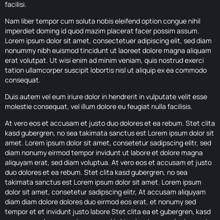
facilisi.
Nam liber tempor cum soluta nobis eleifend option congue nihil
imperdiet doming id quod mazim placerat facer possim assum.
Lorem ipsum dolor sit amet, consectetuer adipiscing elit, sed diam
nonummy nibh euismod tincidunt ut laoreet dolore magna aliquam
erat volutpat. Ut wisi enim ad minim veniam, quis nostrud exerci
tation ullamcorper suscipit lobortis nisl ut aliquip ex ea commodo
consequat.
Duis autem vel eum iriure dolor in hendrerit in vulputate velit esse
molestie consequat, vel illum dolore eu feugiat nulla facilisis.
At vero eos et accusam et justo duo dolores et ea rebum. Stet clita
kasd gubergren, no sea takimata sanctus est Lorem ipsum dolor sit
amet. Lorem ipsum dolor sit amet, consetetur sadipscing elitr, sed
diam nonumy eirmod tempor invidunt ut labore et dolore magna
aliquyam erat, sed diam voluptua. At vero eos et accusam et justo
duo dolores et ea rebum. Stet clita kasd gubergren, no sea
takimata sanctus est Lorem ipsum dolor sit amet. Lorem ipsum
dolor sit amet, consetetur sadipscing elitr, At accusam aliquyam
diam diam dolore dolores duo eirmod eos erat, et nonumy sed
tempor et et invidunt justo labore Stet clita ea et gubergren, kasd