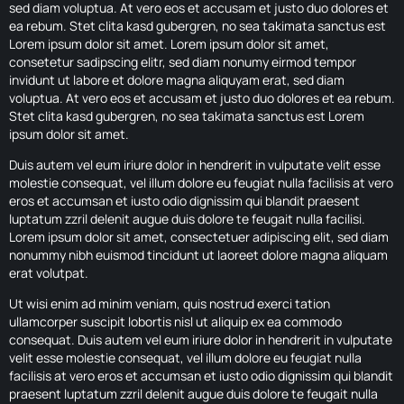
sed diam voluptua. At vero eos et accusam et justo duo dolores et
ea rebum. Stet clita kasd gubergren, no sea takimata sanctus est
Lorem ipsum dolor sit amet. Lorem ipsum dolor sit amet,
consetetur sadipscing elitr, sed diam nonumy eirmod tempor
invidunt ut labore et dolore magna aliquyam erat, sed diam
voluptua. At vero eos et accusam et justo duo dolores et ea rebum.
Stet clita kasd gubergren, no sea takimata sanctus est Lorem
ipsum dolor sit amet.
Duis autem vel eum iriure dolor in hendrerit in vulputate velit esse
molestie consequat, vel illum dolore eu feugiat nulla facilisis at vero
eros et accumsan et iusto odio dignissim qui blandit praesent
luptatum zzril delenit augue duis dolore te feugait nulla facilisi.
Lorem ipsum dolor sit amet, consectetuer adipiscing elit, sed diam
nonummy nibh euismod tincidunt ut laoreet dolore magna aliquam
erat volutpat.
Ut wisi enim ad minim veniam, quis nostrud exerci tation
ullamcorper suscipit lobortis nisl ut aliquip ex ea commodo
consequat. Duis autem vel eum iriure dolor in hendrerit in vulputate
velit esse molestie consequat, vel illum dolore eu feugiat nulla
facilisis at vero eros et accumsan et iusto odio dignissim qui blandit
praesent luptatum zzril delenit augue duis dolore te feugait nulla