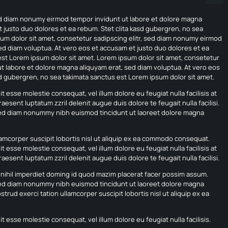
sed diam nonumy eirmod tempor invidunt ut labore et dolore magna
t justo duo dolores et ea rebum. Stet clita kasd gubergren, no sea
sum dolor sit amet, consetetur sadipscing elitr, sed diam nonumy eirmod
ed diam voluptua. At vero eos et accusam et justo duo dolores et ea
est Lorem ipsum dolor sit amet. Lorem ipsum dolor sit amet, consetetur
t labore et dolore magna aliquyam erat, sed diam voluptua. At vero eos
sd gubergren, no sea takimata sanctus est Lorem ipsum dolor sit amet.
it esse molestie consequat, vel illum dolore eu feugiat nulla facilisis at
esent luptatum zzril delenit augue duis dolore te feugait nulla facilisi.
 sed diam nonummy nibh euismod tincidunt ut laoreet dolore magna
lamcorper suscipit lobortis nisl ut aliquip ex ea commodo consequat.
it esse molestie consequat, vel illum dolore eu feugiat nulla facilisis at
esent luptatum zzril delenit augue duis dolore te feugait nulla facilisi.
nihil imperdiet doming id quod mazim placerat facer possim assum.
 sed diam nonummy nibh euismod tincidunt ut laoreet dolore magna
trud exerci tation ullamcorper suscipit lobortis nisl ut aliquip ex ea
it esse molestie consequat, vel illum dolore eu feugiat nulla facilisis.