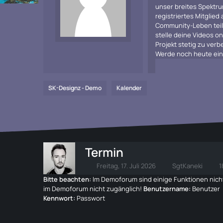
unser breites Spektru
registriertes Mitglied
Community-Leben teiln
stelle deine Videos on
Projekt stetig zu ve
Werde noch heute ein 
SK-Designz - Demo
Kalender
Termin
Freitag, 17. Juli 2026
SgtKaneki
1
Bitte beachten:
Im Demoforum sind einige Funktionen nicht
im Demoforum nicht zugänglich!
Benutzername:
Benutzer
Kennwort:
Passwort