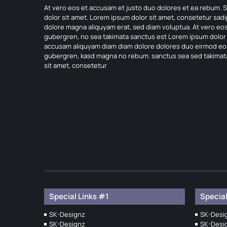
At vero eos et accusam et justo duo dolores et ea rebum. S
dolor sit amet. Lorem ipsum dolor sit amet, consetetur sad
dolore magna aliquyam erat, sed diam voluptua. At vero eos
gubergren, no sea takimata sanctus est Lorem ipsum dolor s
accusam aliquyam diam diam dolore dolores duo eirmod eos e
gubergren, kasd magna no rebum. sanctus sea sed takimata
sit amet, consetetur
Special Links #1
Special
SK-Designz
SK-Desi
SK-Designz
SK-Desi