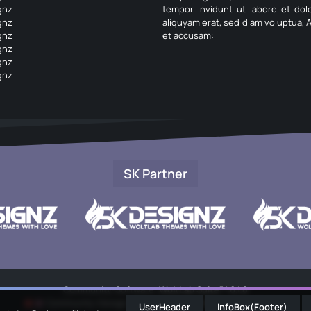
gnz
tempor invidunt ut labore et do
gnz
aliquyam erat, sed diam voluptua, 
gnz
et accusam:
gnz
gnz
gnz
SK Partner
Community-Software:
WoltLab Suite™ 6.1.8
Community-Design:
Community
von
SK-Designz.de
UserHeader
InfoBox(Footer)