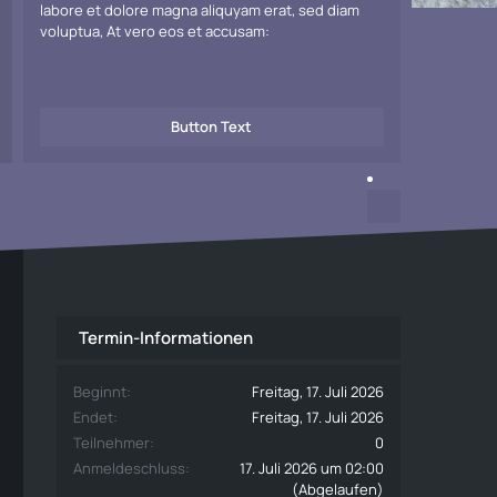
labore et dolore magna aliquyam erat, sed diam
voluptua, At vero eos et accusam:
Button Text
Termin-Informationen
Beginnt
Freitag, 17. Juli 2026
Endet
Freitag, 17. Juli 2026
Teilnehmer
0
Anmeldeschluss
17. Juli 2026 um 02:00
(Abgelaufen)