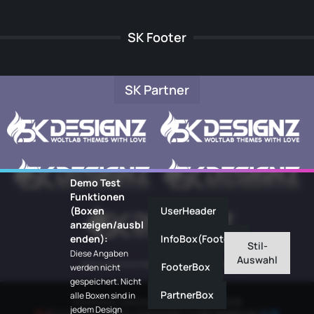
SK Footer
SK Partner
Demo Test
Funktionen
(Boxen
UserHeader
anzeigen/ausbl
enden):
InfoBox(Footer)
Stil-
Diese Angaben
Auswahl
Datenschutzerklärung
Impressum
FooterBox
werden nicht
gespeichert. Nicht
PartnerBox
alle Boxen sind in
Community-Software:
WoltLab Suite™ 6.1.8
jedem Design
Community-Design:
Community
von
SK-Designz.de