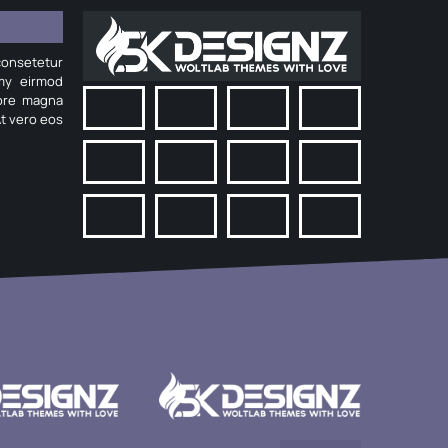
onsetetur
umy eirmod
lore magna
At vero eos