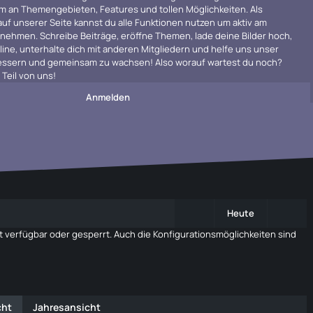
m an Themengebieten, Features und tollen Möglichkeiten. Als
 auf unserer Seite kannst du alle Funktionen nutzen um aktiv am
ehmen. Schreibe Beiträge, eröffne Themen, lade deine Bilder hoch,
line, unterhalte dich mit anderen Mitgliedern und helfe uns unser
rbessern und gemeinsam zu wachsen! Also worauf wartest du noch?
Teil von uns!
Anmelden
Heute
 verfügbar oder gesperrt. Auch die Konfigurationsmöglichkeiten sind
cht
Jahresansicht