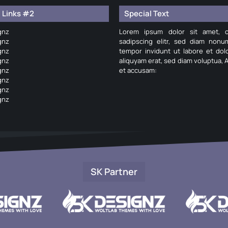
 Links #2
Special Text
gnz
Lorem ipsum dolor sit amet, c
gnz
sadipscing elitr, sed diam non
gnz
tempor invidunt ut labore et do
gnz
aliquyam erat, sed diam voluptua, 
gnz
et accusam:
gnz
gnz
gnz
SK Partner