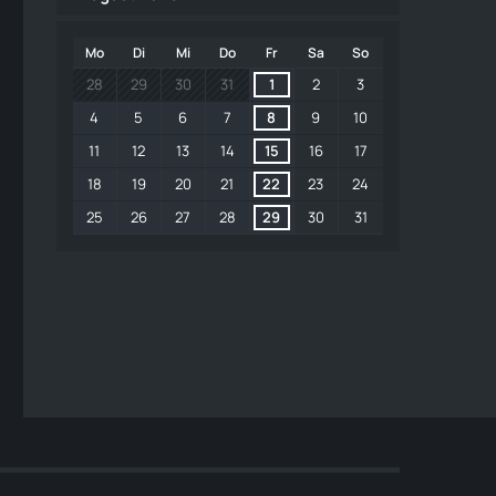
Mo
Di
Mi
Do
Fr
Sa
So
28
29
30
31
1
2
3
4
5
6
7
8
9
10
11
12
13
14
15
16
17
18
19
20
21
22
23
24
25
26
27
28
29
30
31