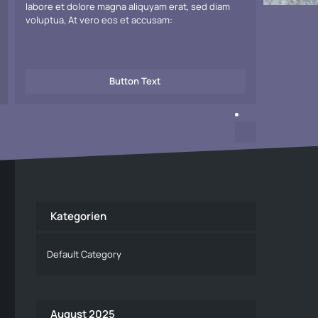
labore et dolore magna aliquyam erat, sed diam
voluptua, At vero eos et accusam:
Button Text
Kategorien
Default Category
August 2025