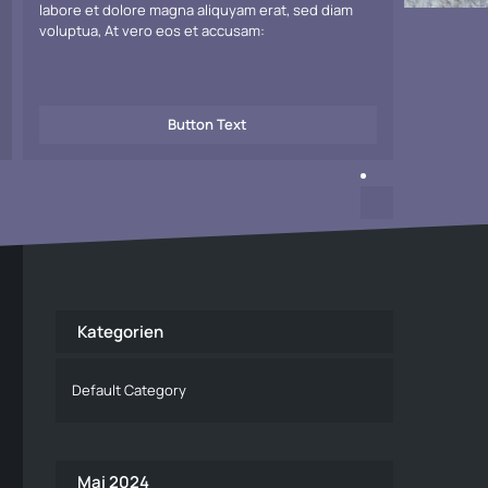
labore et dolore magna aliquyam erat, sed diam
voluptua, At vero eos et accusam:
Button Text
Kategorien
Default Category
Mai 2024