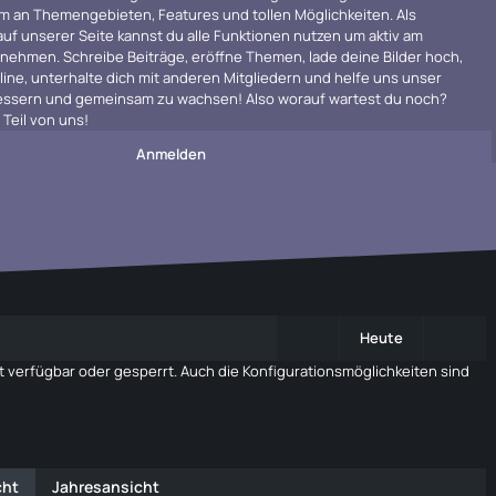
m an Themengebieten, Features und tollen Möglichkeiten. Als
 auf unserer Seite kannst du alle Funktionen nutzen um aktiv am
ehmen. Schreibe Beiträge, eröffne Themen, lade deine Bilder hoch,
line, unterhalte dich mit anderen Mitgliedern und helfe uns unser
rbessern und gemeinsam zu wachsen! Also worauf wartest du noch?
Teil von uns!
Anmelden
Heute
 verfügbar oder gesperrt. Auch die Konfigurationsmöglichkeiten sind
cht
Jahresansicht