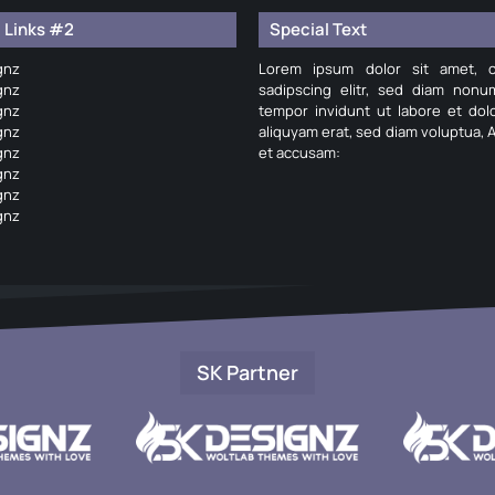
 Links #2
Special Text
gnz
Lorem ipsum dolor sit amet, c
gnz
sadipscing elitr, sed diam non
gnz
tempor invidunt ut labore et do
gnz
aliquyam erat, sed diam voluptua, 
gnz
et accusam:
gnz
gnz
gnz
SK Partner