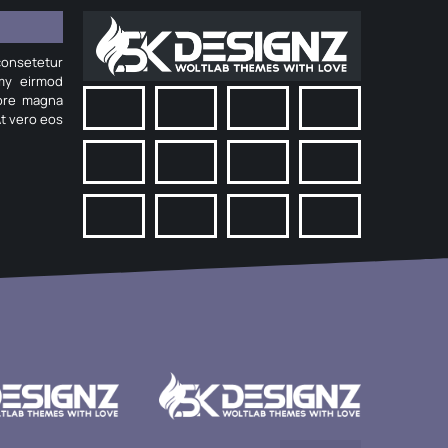
onsetetur
umy eirmod
lore magna
At vero eos